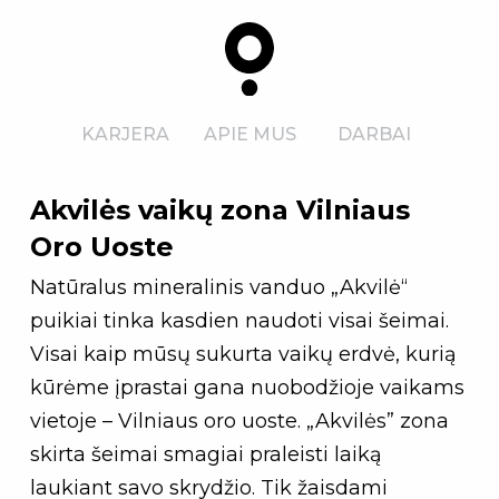
KARJERA
APIE MUS
DARBAI
Akvilės vaikų zona Vilniaus
Oro Uoste
Natūralus mineralinis vanduo „Akvilė“
puikiai tinka kasdien naudoti visai šeimai.
Visai kaip mūsų sukurta vaikų erdvė, kurią
kūrėme įprastai gana nuobodžioje vaikams
vietoje – Vilniaus oro uoste. „Akvilės” zona
skirta šeimai smagiai praleisti laiką
laukiant savo skrydžio. Tik žaisdami