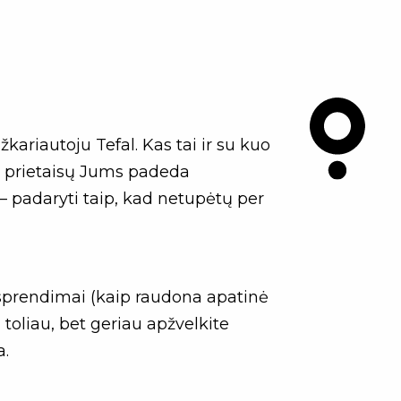
ariautoju Tefal. Kas tai ir su kuo
l prietaisų Jums padeda
– padaryti taip, kad netupėtų per
sprendimai (kaip raudona apatinė
toliau, bet geriau apžvelkite
a.