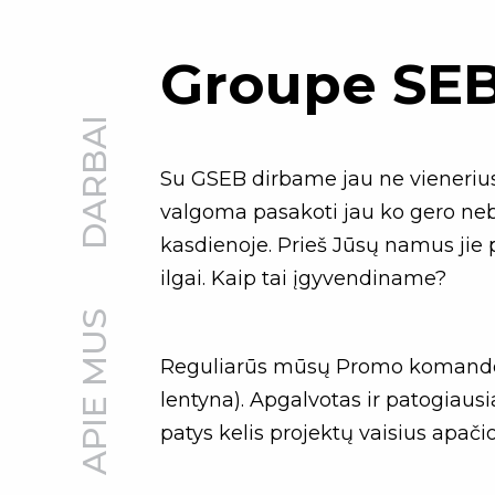
Groupe SEB 
DARBAI
Su GSEB dirbame jau ne vienerius 
valgoma pasakoti jau ko gero neb
kasdienoje. Prieš Jūsų namus jie 
ilgai. Kaip tai įgyvendiname?
APIE MUS
Reguliarūs mūsų Promo komandos m
lentyna). Apgalvotas ir patogiausi
patys kelis projektų vaisius apači