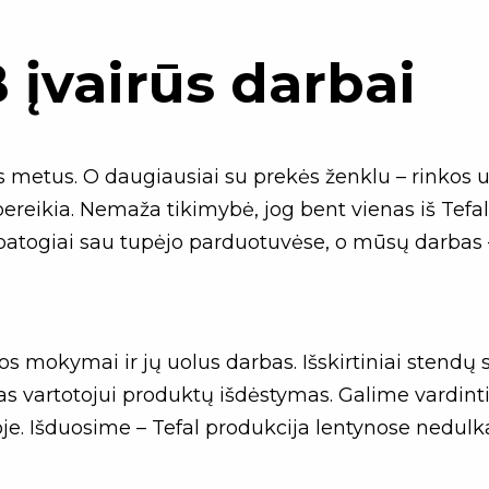
įvairūs darbai
metus. O daugiausiai su prekės ženklu – rinkos užk
ereikia. Nemaža tikimybė, jog bent vienas iš Tefa
patogiai sau tupėjo parduotuvėse, o mūsų darbas 
okymai ir jų uolus darbas. Išskirtiniai stendų 
as vartotojui produktų išdėstymas. Galime vardinti 
oje. Išduosime – Tefal produkcija lentynose nedulk