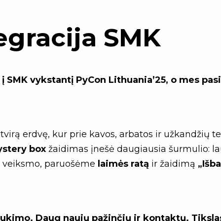
egracija SMK
į SMK vykstantį PyCon Lithuania’25, o mes pas
virą erdvę, kur prie kavos, arbatos ir užkandžių 
stery box
žaidimas įnešė daugiausia šurmulio: lau
au veiksmo, paruošėme
laimės ratą
ir žaidimą
„Išb
raukimo. Daug naujų pažinčių ir kontaktų. Tiksla