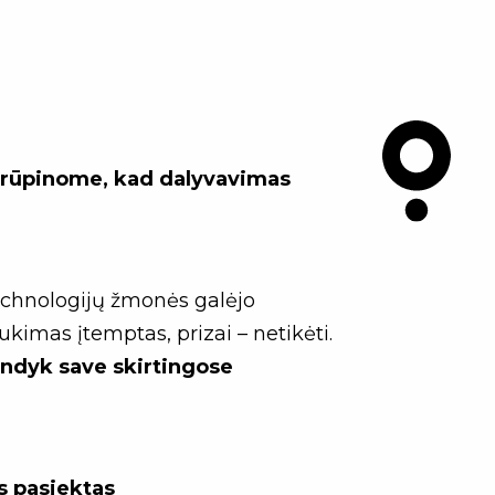
irūpinome, kad dalyvavimas
technologijų žmonės galėjo
kimas įtemptas, prizai – netikėti.
andyk save skirtingose
s pasiektas