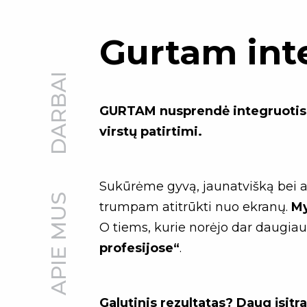
Gurtam int
DARBAI
GURTAM nusprendė integruotis 
virstų patirtimi.
Sukūrėme gyvą, jaunatvišką bei at
APIE MUS
trumpam atitrūkti nuo ekranų.
My
O tiems, kurie norėjo dar daugi
profesijose“
.
Galutinis rezultatas? Daug įsit