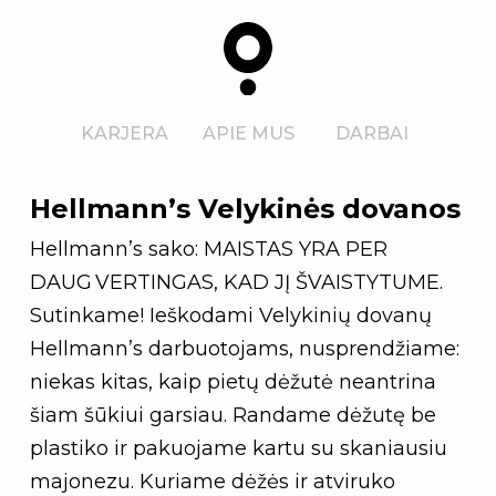
KARJERA
APIE MUS
DARBAI
Hellmann’s Velykinės dovanos
Hellmann’s sako:
MAISTAS YRA PER
DAUG VERTINGAS, KAD JĮ ŠVAISTYTUME.
Sutinkame! Ieškodami Velykinių dovanų
Hellmann’s darbuotojams, nusprendžiame:
niekas kitas, kaip pietų dėžutė neantrina
šiam šūkiui garsiau. Randame dėžutę be
plastiko ir pakuojame kartu su skaniausiu
majonezu. Kuriame dėžės ir atviruko