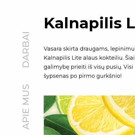
Kalnapilis 
DARBAI
Vasara skirta draugams, lepinimui
Kalnapilis Lite alaus kokteiliu. 
galimybę prieiti iš visų pusių. V
šypsenas po pirmo gurkšnio!
APIE MUS