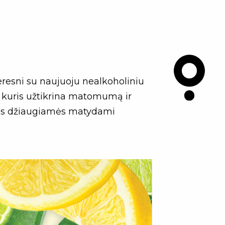
geresni su naujuoju nealkoholiniu
ą, kuris užtikrina matomumą ir
o mes džiaugiamės matydami