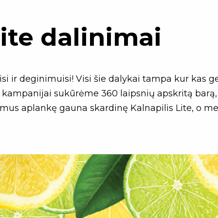
Lite dalinimai
si ir deginimuisi! Visi šie dalykai tampa kur kas 
Šiai kampanijai sukūrėme 360 laipsnių apskritą bar
isi mus aplankę gauna skardinę Kalnapilis Lite, 