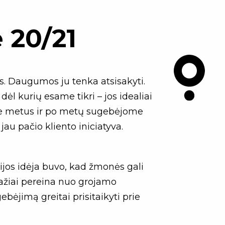
 20/21
os. Daugumos ju tenka atsisakyti.
dėl kurių esame tikri – jos idealiai
kėme metus ir po metų sugebėjome
t jau pačio kliento iniciatyva.
ijos idėja buvo, kad žmonės gali
gražiai pereina nuo grojamo
bėjimą greitai prisitaikyti prie