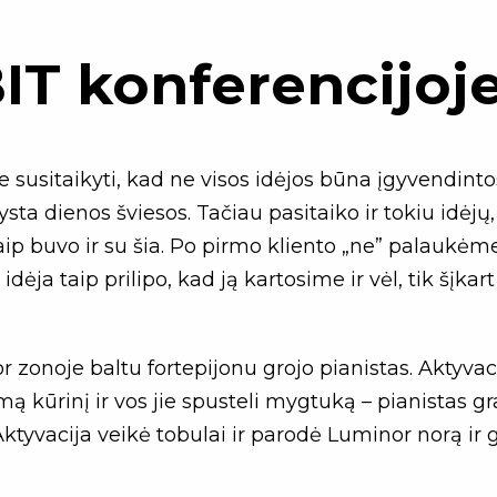
T konferencijoje
e susitaikyti, kad ne visos idėjos būna įgyvendint
a dienos šviesos. Tačiau pasitaiko ir tokiu idėjų, 
 Taip buvo ir su šia. Po pirmo kliento „ne” palau
 idėja taip prilipo, kad ją kartosime ir vėl, tik šįkar
 zonoje baltu fortepijonu grojo pianistas. Aktyvac
rimą kūrinį ir vos jie spusteli mygtuką – pianistas 
ktyvacija veikė tobulai ir parodė Luminor norą ir ge