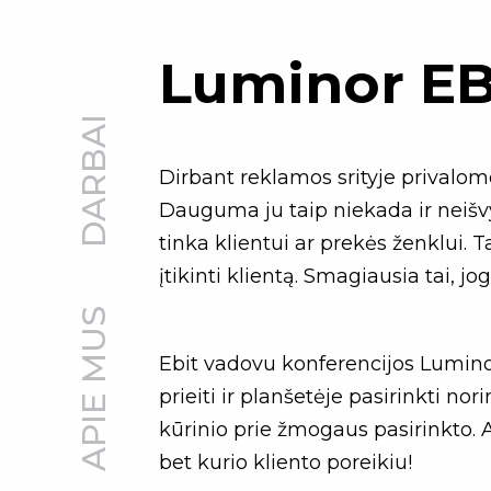
Luminor EBI
DARBAI
Dirbant reklamos srityje privalom
Dauguma ju taip niekada ir neišvyst
tinka klientui ar prekės ženklui.
įtikinti klientą. Smagiausia tai, jog
APIE MUS
Ebit vadovu konferencijos Luminor
prieiti ir planšetėje pasirinkti no
kūrinio prie žmogaus pasirinkto. A
bet kurio kliento poreikiu!